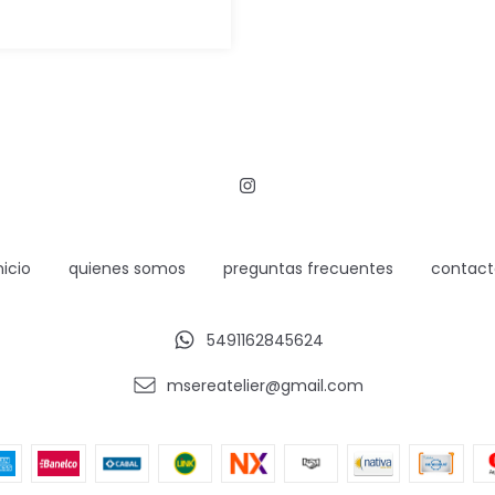
nicio
quienes somos
preguntas frecuentes
contact
5491162845624
msereatelier@gmail.com