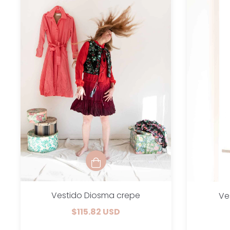
Vestido Diosma crepe
Ve
$115.82 USD