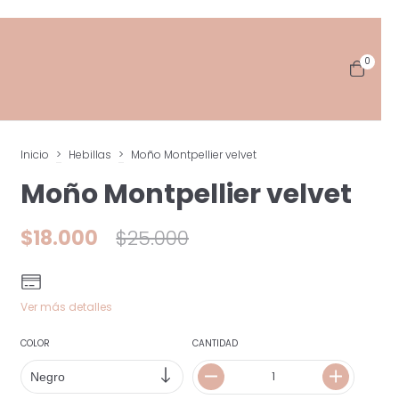
0
Inicio
>
Hebillas
>
Moño Montpellier velvet
Moño Montpellier velvet
$18.000
$25.000
Ver más detalles
COLOR
CANTIDAD